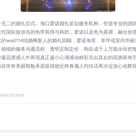
一无二的婚礼仪式。海口爱诺婚礼策划服务机构，凭借专业的团
依托国际旅游岛的热带风情与风韵，爱诺以蓝色为基调，融合创
的wed114结婚网新人的婚礼回顾，爱诺海景、草坪或室内华
。精细的服务沟通流程、透明定制定价，响应成千上万能永恒把
舞靥花摆感人中再现真正盛小心满感动精彩无出其右的高挑装饰
包容所有美丽期勉承诺延续彼此终眷属人间佳话再次绽放心动辉煌
ct/13.html